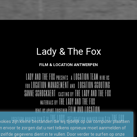
Lady & The Fox
FILM & LOCATION ANTWERPEN
LADY AND THE FOX
LOCATION TEAM
presents
a
hire us
LOCATION MANAGEMENT
LOCATION SCOUTING
for
and
SANNE SCHOCKAERT
THE LADY AND THE FOX
casting by
THE LADY AND THE FOX
materials by
FILM AND LOCATION
rent us apart together
THE LADY
THE FOX
location manager film & tv
SET location manager film & tv
okies zijn kleine bestanden die wij tijdelijk op uw computer plaatsen
 ervoor te zorgen dat u niet telkens opnieuw moet aanmelden of
zelfde gegevens dient in te vullen. Door verder te surfen op onze