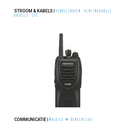
STROOM & KABELS
|
Verdeeldozen, verlengkabels,
haspels, etc..
COMMUNICATIE
|
Walkies & dergerlijke